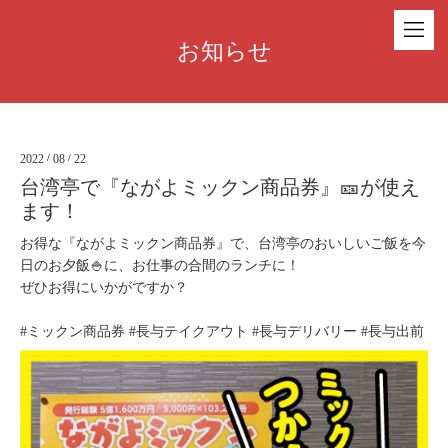
お知らせ
2022
/
08
/
22
台湾亭で『ながよミックン商品券』🎫が使え
ます！
お得な『ながよミックン商品券』で、台湾亭のおいしいご飯を今
日のお夕飯🍚に、お仕事の合間のランチに！
ぜひお得にいかがですか？
#ミックン商品券 #長与テイクアウト #長与デリバリー #長与出前