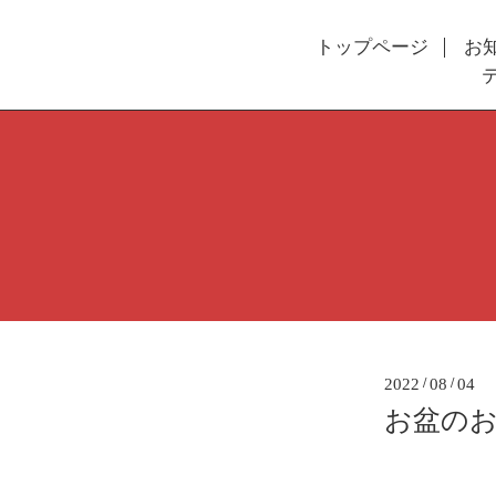
トップページ
お
2022
/
08
/
04
お盆の